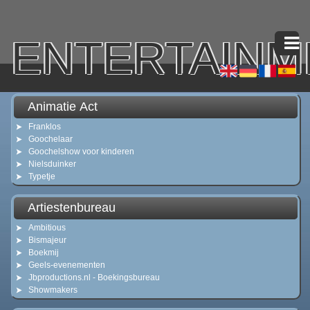
ENTERTAIN
Animatie Act
Franklos
Goochelaar
Goochelshow voor kinderen
Nielsduinker
Typetje
Artiestenbureau
Ambitious
Bismajeur
Boekmij
Geels-evenementen
Jbproductions.nl - Boekingsbureau
Showmakers