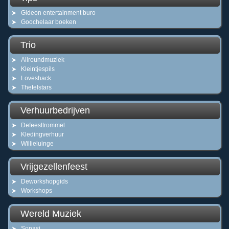
Gideon entertainment buro
Goochelaar boeken
Trio
Allroundmuziek
Kleintjespils
Loveshack
Thetelstars
Verhuurbedrijven
Defeesttrommel
Kledingverhuur
Willieluinge
Vrijgezellenfeest
Deworkshopgids
Workshops
Wereld Muziek
Sonasi