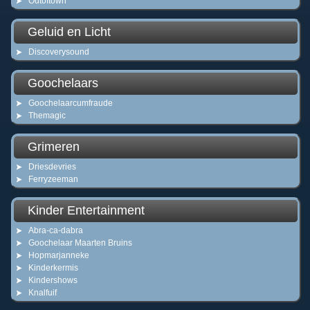
Outoftown
Geluid en Licht
Discoverysound
Goochelaars
Goochelaarcumfraude
Themagic
Grimeren
Driesdevries
Ferryzeeman
Kinder Entertainment
Abra-ca-dabra
Goochelaar Maarten Bruins
Hopmarjanneke
Kinderkermis
Kindershows
Knalfuif