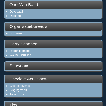
One Man Band
Davebaaij
Depiano
Organisatiebureau's
Bismajeur
Party Schepen
Raderstoomboot
Woltheuscruises
Showdans
Speciale Act / Show
Casino 4events
Singingmenu
Time of live
Tips