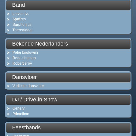
Band
Liever live
Spitfires
Surphonics
Therealdeal
Bekende Nederlanders
Peter koelewijn
Rene shuman
Robertleroy
Dansvloer
Verlichte dansvloer
DJ / Drive-in Show
Genery
Primetime
Feestbands