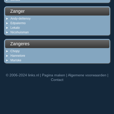
Zanger
Andy-dellenoy
Edpalermo
Lekato
Nicohuisman
Zangeres
Chopy
Hannelore
Mariske
© 2006-2024
links.nl
|
Pagina maken
|
Algemene voorwaarden
|
Contact